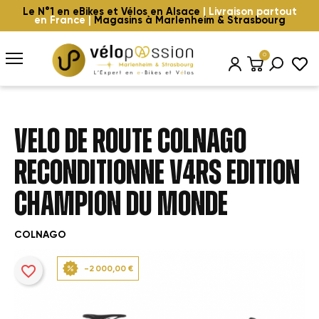
Le N°1 en eBikes et Vélos en Alsace
| Livraison partout
en France |
Magasins à Marlenheim & Strasbourg
0
VELO DE ROUTE COLNAGO
RECONDITIONNE V4RS EDITION
CHAMPION DU MONDE
COLNAGO
favorite_border
-2 000,00 €