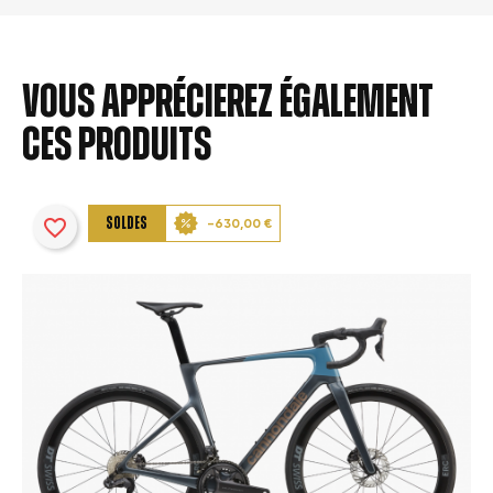
Vous apprécierez également
ces produits
favorite_border
SOLDES
-630,00 €