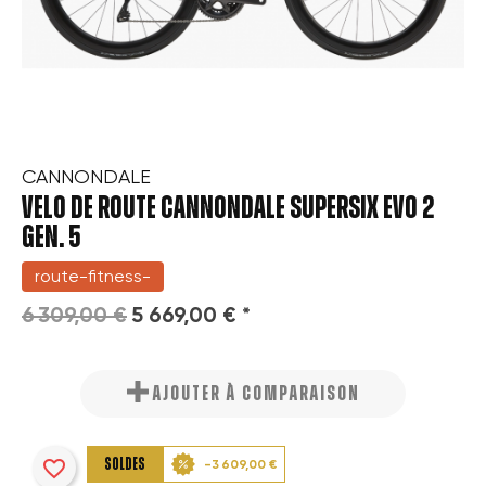
CANNONDALE
VELO DE ROUTE CANNONDALE SUPERSIX EVO 2
GEN. 5
route-fitness-
6 309,00 €
5 669,00 € *
AJOUTER À COMPARAISON
favorite_border
SOLDES
-3 609,00 €