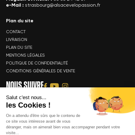
e-Mail :
strasbourg@alsacevelopassion.fr
Plan du site
CONTACT
LIVRAISON
PLAN DU SITE
MENTIONS LÉGALES
POLITIQUE DE CONFIDENTIALITÉ
CONDITIONS GÉNÉRALES DE VENTE
NOUS SUIVRE
Salut c'est nous...
les Cookies !
On a attendu d'être sûrs que le contenu de
ce site vous intéresse avant de vous
déranger, mais on aimerait bien vous accompagner pendant votre
Tous droits réservés Alsace Velo Passion © -
Achat & location de vélos
visite...
électriques : VTT, VTC, vélo de route, vélo gravel, speedbike, vélo