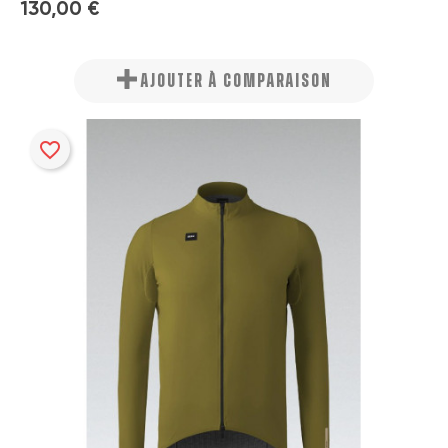
130,00 €
AJOUTER À COMPARAISON
favorite_border