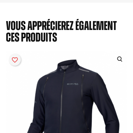
Vous apprécierez également
ces produits
favorite_border