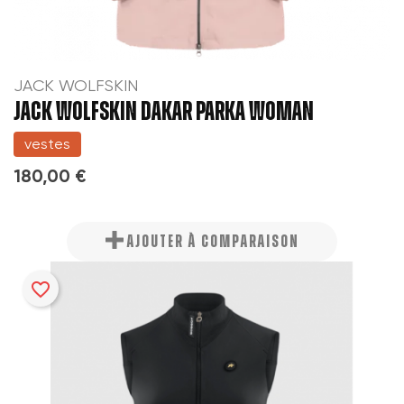
JACK WOLFSKIN
JACK WOLFSKIN DAKAR PARKA WOMAN
vestes
180,00 €
AJOUTER À COMPARAISON
favorite_border