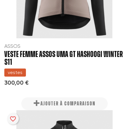
ASSOS
VESTE FEMME ASSOS UMA GT HASHOOGI WINTER
S11
vestes
300,00 €
AJOUTER À COMPARAISON
favorite_border