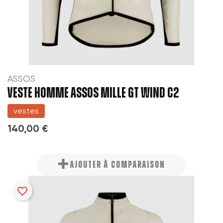
ASSOS
VESTE HOMME ASSOS MILLE GT WIND C2
vestes
140,00 €
AJOUTER À COMPARAISON
favorite_border