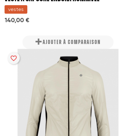
vestes
140,00 €
AJOUTER À COMPARAISON
favorite_border