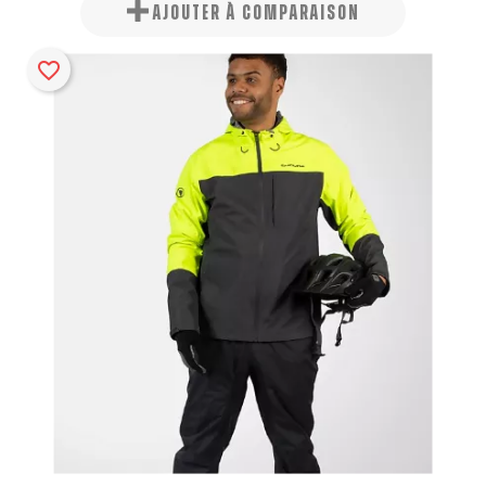
AJOUTER À COMPARAISON
favorite_border