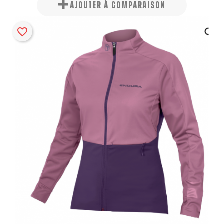
AJOUTER À COMPARAISON
favorite_border