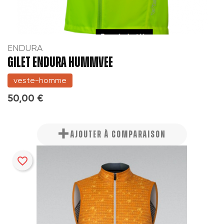
ENDURA
GILET ENDURA HUMMVEE
veste-homme
50,00 €
AJOUTER À COMPARAISON
favorite_border