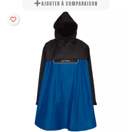
AJOUTER À COMPARAISON
favorite_border