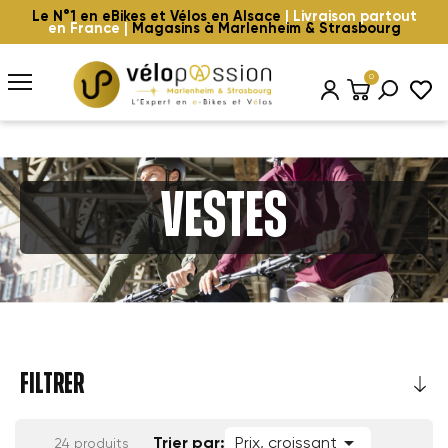
Le N°1 en eBikes et Vélos en Alsace
| Livraison partout
en France |
Magasins à Marlenheim & Strasbourg
0
Vestes
FILTRER

Trier par:
Prix, croissant
24 produits