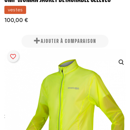
vestes
100,00 €
AJOUTER À COMPARAISON
favorite_border