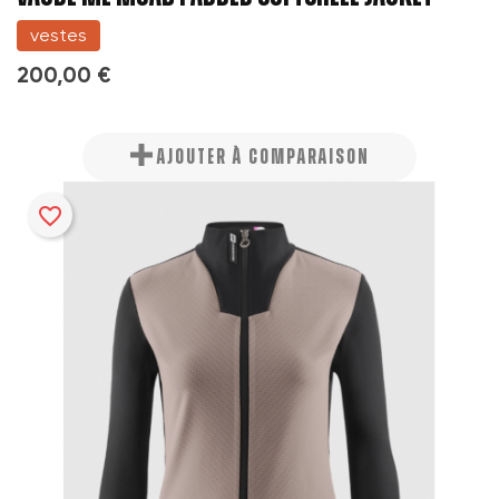
vestes
200,00 €
AJOUTER À COMPARAISON
favorite_border