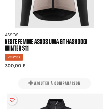
ASSOS
VESTE FEMME ASSOS UMA GT HASHOOGI
WINTER S11
vestes
300,00 €
AJOUTER À COMPARAISON
favorite_border