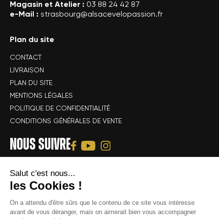
Magasin et Atelier :
03 88 24 42 87
e-Mail :
strasbourg@alsacevelopassion.fr
Plan du site
CONTACT
LIVRAISON
PLAN DU SITE
MENTIONS LÉGALES
POLITIQUE DE CONFIDENTIALITÉ
CONDITIONS GÉNÉRALES DE VENTE
NOUS SUIVRE
Salut c'est nous...
les Cookies !
On a attendu d'être sûrs que le contenu de
ce site vous intéresse avant de vous
déranger, mais on aimerait bien vous accompagner pendant votre
Tous droits réservés Alsace Velo Passion © -
Achat & location de vélos