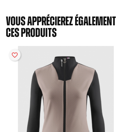
Vous apprécierez également
ces produits
favorite_border