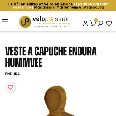
Le N°1 en eBikes et Vélos en Alsace
| Livraison partout
en France |
Magasins à Marlenheim & Strasbourg
0
VESTE A CAPUCHE ENDURA
HUMMVEE
ENDURA
favorite_border