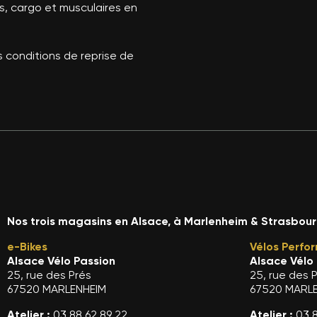
ins, cargo et musculaires en
s conditions de reprise de
Nos trois magasins en Alsace, à Marlenheim & Strasbou
e-Bikes
Vélos Perfo
Alsace Vélo Passion
Alsace Vélo
25, rue des Prés
25, rue des 
67520 MARLENHEIM
67520 MARL
Atelier :
03 88 62 89 22
Atelier :
03 8