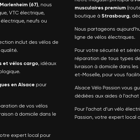
Marlenheim (67)
, nous
musculaires premium
(rout
que, VTC électrique,
boutique à
Strasbourg
, dé
o électrique, neufs ou
Nous partageons aujourd’hui
ligne de vélos électriques.
lection inclut des vélos de
qualité.
Pour votre sécurité et sérénit
réparation de tous types de
s et vélos cargo
, idéaux
livraison à domicile dans l
ologique.
et-Moselle, pour vous facilite
iques en Alsace
pour
Alsace Vélo Passion vous g
dédiées aux aides à l’achat 
éparation de vos vélos
Pour l’achat d’un vélo élect
raison à domicile dans le
Passion, votre expert local 
otre expert local pour