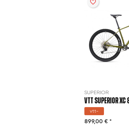
favorite_border
SUPERIOR
VTT SUPERIOR XC 
vtt-
899,00 € *