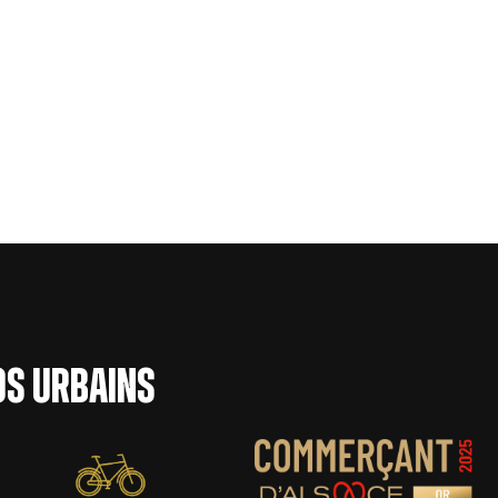
×
×
×
×
los urbains