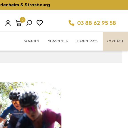
rlenheim & Strasbourg
0
03 88 62 95 58
Km/h ⚡️
ise
Velhome Service
Enfant ⚡️
Reconditionnés ⚡️
FAQ
VOYAGES
SERVICES
ESPACE PROS
CONTACT