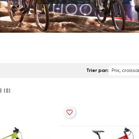
Trier par:
Prix, croissa
 (
0
)‎
favorite_border