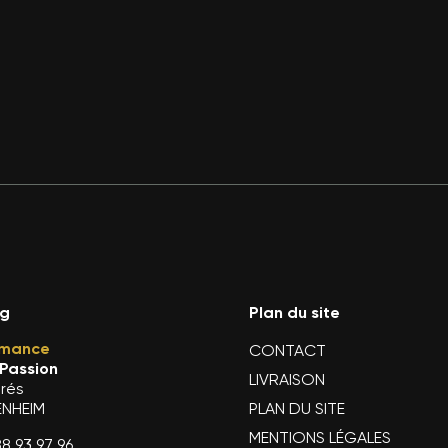
rg
Plan du site
rmance
CONTACT
 Passion
LIVRAISON
Prés
ENHEIM
PLAN DU SITE
MENTIONS LÉGALES
8 93 97 96