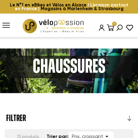
Le N°1 en eBikes et Vélos en Alsace
| Livraison partout
en France |
Magasins à Marlenheim & Strasbourg
0
Chaussures
FILTRER

Trier par:
Prix, croissant
13 produits