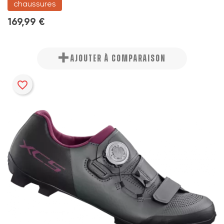
chaussures
169,99 €
AJOUTER À COMPARAISON
favorite_border