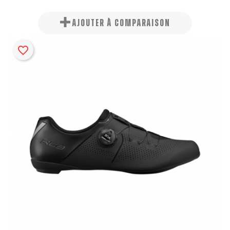
AJOUTER À COMPARAISON
favorite_border