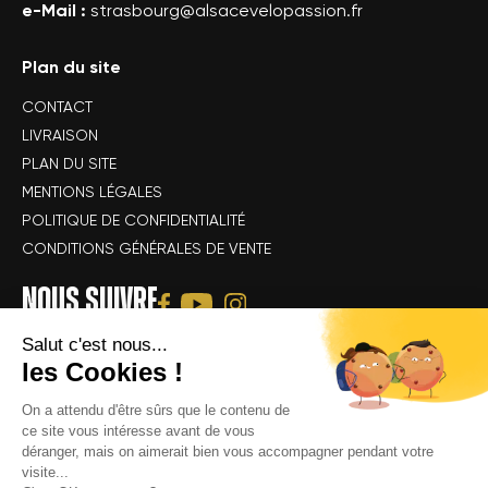
e-Mail :
strasbourg@alsacevelopassion.fr
Plan du site
CONTACT
LIVRAISON
PLAN DU SITE
MENTIONS LÉGALES
POLITIQUE DE CONFIDENTIALITÉ
CONDITIONS GÉNÉRALES DE VENTE
NOUS SUIVRE
Salut c'est nous...
les Cookies !
On a attendu d'être sûrs que le contenu de
ce site vous intéresse avant de vous
déranger, mais on aimerait bien vous accompagner pendant votre
Tous droits réservés Alsace Velo Passion © -
Achat & location de vélos
visite...
électriques : VTT, VTC, vélo de route, vélo gravel, speedbike, vélo