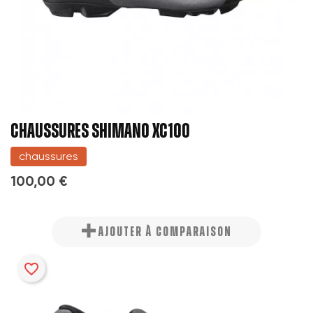
CHAUSSURES SHIMANO XC100
chaussures
100,00 €
AJOUTER À COMPARAISON
favorite_border