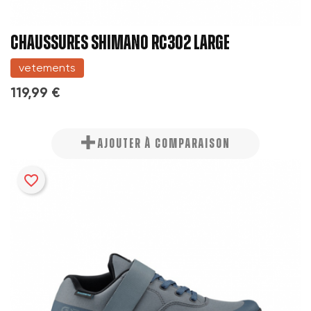
CHAUSSURES SHIMANO RC302 LARGE
vetements
119,99 €
AJOUTER À COMPARAISON
favorite_border