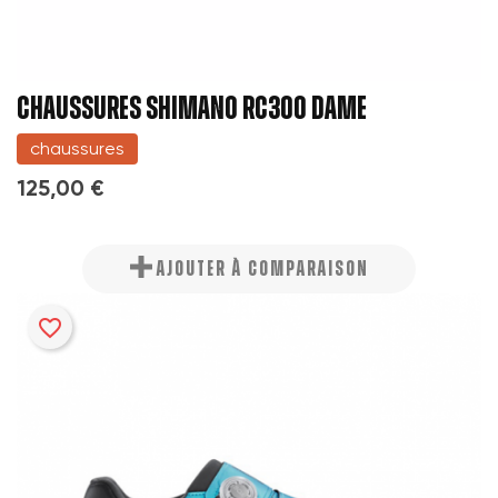
CHAUSSURES SHIMANO RC300 DAME
chaussures
125,00 €
AJOUTER À COMPARAISON
favorite_border