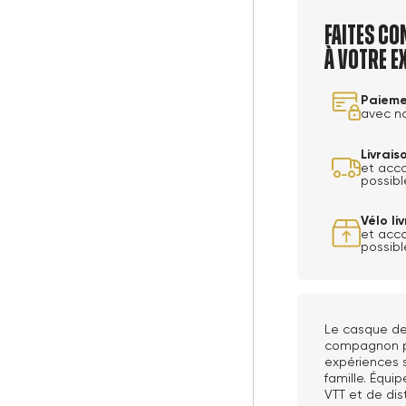
Faites co
à votre e
Paieme
avec n
Livrai
et acc
possibl
Vélo l
et acc
possibl
Le casque de
compagnon po
expériences s
famille. Équi
VTT et de dis