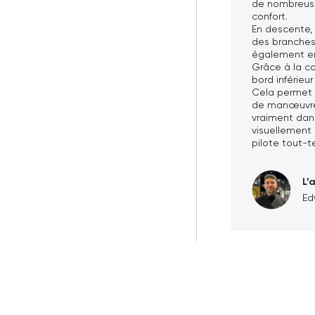
de nombreuse
confort.
En descente, 
des branches
également em
Grâce à la co
bord inférieu
Cela permet
de manœuvre 
vraiment dan
visuellement
pilote tout-t
L’
Ed