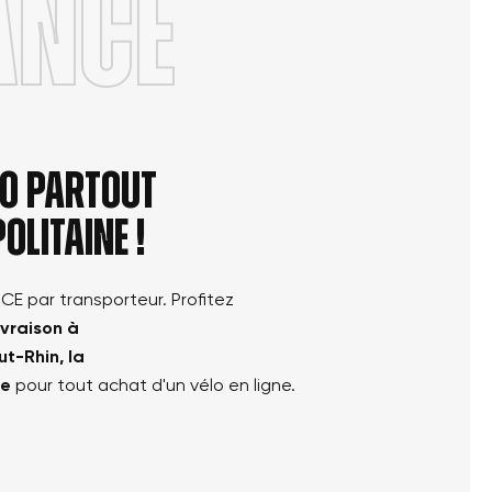
ANCE
élo partout
olitaine !
NCE par transporteur. Profitez
ivraison à
ut-Rhin, la
le
pour tout achat d'un vélo en ligne.