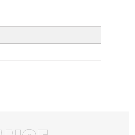
×
×
×