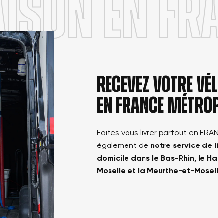
AISON en FR
Annuler
Créer une nouvelle liste
Annuler
Connexion
Créer une liste d'envies
Recevez votre v
en france métrop
Faites vous livrer partout en FRA
également de
notre service de l
domicile dans le Bas-Rhin, le Ha
Moselle et la Meurthe-et-Mosel