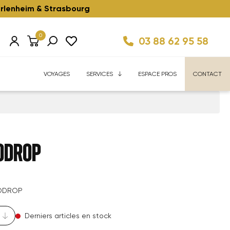
rlenheim & Strasbourg
0
03 88 62 95 58
Km/h ⚡️
ise
Velhome Service
Enfant ⚡️
Reconditionnés ⚡️
FAQ
VOYAGES
SERVICES
ESPACE PROS
CONTACT
ODROP
ODROP
Derniers articles en stock