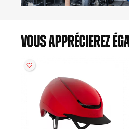
Vous apprécierez ég
favorite_border