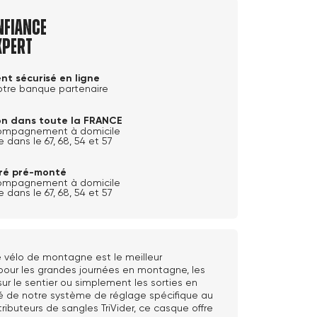
nfiance
xpert
nt sécurisé en ligne
otre banque partenaire
son dans toute la FRANCE
ompagnement à domicile
e dans le 67, 68, 54 et 57
ivré pré-monté
ompagnement à domicile
e dans le 67, 68, 54 et 57
 vélo de montagne est le meilleur
ur les grandes journées en montagne, les
ur le sentier ou simplement les sorties en
pé de notre système de réglage spécifique au
tributeurs de sangles TriVider, ce casque offre