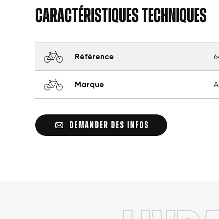
Caractéristiques techniques
Référence
6
Marque
A
DEMANDER DES INFOS
Crée
Con
Nom
Vo
Ajou
d'e