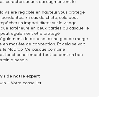
s caractéristiques qui augmentent le
la visière réglable en hauteur vous protège
 pendantes. En cas de chute, cela peut
pêcher un impact direct sur le visage.
que extérieure en deux parties du casque, le
r peut également être protégé.
 également de disposer d'une grande marge
en matière de conception. Et cela se voit
s le MoDrop. Ce casque combine
 et fonctionnellement tout ce dont un bon
errain a besoin.
avis de notre expert
win – Votre conseiller