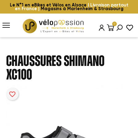
Le N°1 en eBikes et Vélos en Alsace
| Livraison partout
en France |
Magasins à Marlenheim & Strasbourg
0
CHAUSSURES SHIMANO
XC100
favorite_border