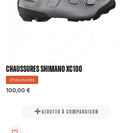
CHAUSSURES SHIMANO XC100
chaussures
100,00 €
AJOUTER À COMPARAISON
favorite_border