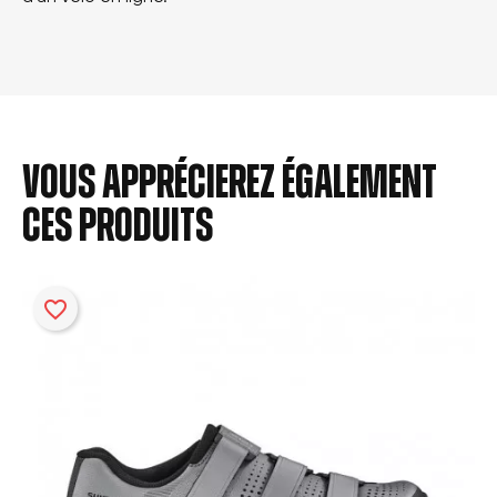
Vous apprécierez également
ces produits
favorite_border