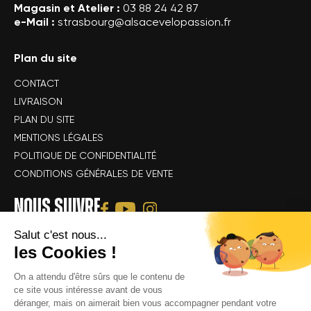
Magasin et Atelier :
03 88 24 42 87
e-Mail :
strasbourg@alsacevelopassion.fr
Plan du site
CONTACT
LIVRAISON
PLAN DU SITE
MENTIONS LÉGALES
POLITIQUE DE CONFIDENTIALITÉ
CONDITIONS GÉNÉRALES DE VENTE
NOUS SUIVRE
Salut c'est nous...
les Cookies !
On a attendu d'être sûrs que le contenu de
ce site vous intéresse avant de vous
déranger, mais on aimerait bien vous accompagner pendant votre
Tous droits réservés Alsace Velo Passion © -
Achat & location de vélos