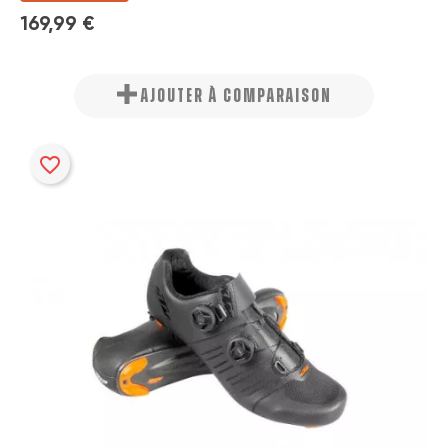
169,99 €
AJOUTER À COMPARAISON
favorite_border