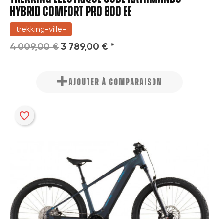
HYBRID COMFORT PRO 800 EE
trekking-ville-
4 009,00 €
3 789,00 € *
AJOUTER À COMPARAISON
favorite_border