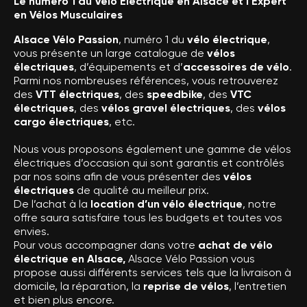
Le numéro 1 du Vélo Électrique en Alsace et l’Expert
en Vélos Musculaires
Alsace Vélo Passion
, numéro 1 du
vélo électrique
,
vous présente un large catalogue de
vélos
électriques
, d’équipements et d’
accessoires de vélo
.
Parmi nos nombreuses références, vous retrouverez
des
VTT électriques
, des
speedbike
, des
VTC
électriques
, des
vélos gravel électriques
, des
vélos
cargo électriques
, etc.
Nous vous proposons également une gamme de vélos
électriques d’occasion qui sont garantis et contrôlés
par nos soins afin de vous présenter des
vélos
électriques
de qualité au meilleur prix.
De l’achat à la
location d’un vélo électrique
, notre
offre saura satisfaire tous les budgets et toutes vos
envies.
Pour vous accompagner dans votre
achat de vélo
électrique en Alsace,
Alsace Vélo Passion vous
propose aussi différents services tels que la livraison à
domicile, la réparation, la
reprise de vélos
, l’entretien
et bien plus encore.