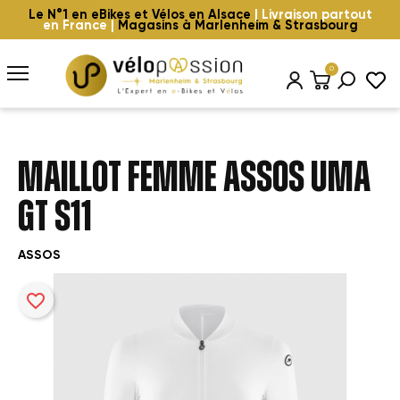
Le N°1 en eBikes et Vélos en Alsace
| Livraison partout
en France |
Magasins à Marlenheim & Strasbourg
0
MAILLOT FEMME ASSOS UMA
GT S11
ASSOS
favorite_border