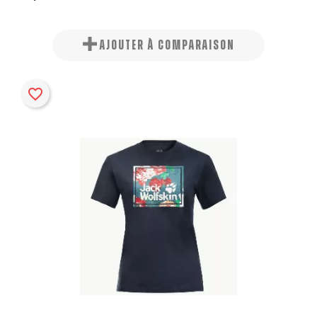
AJOUTER À COMPARAISON
favorite_border