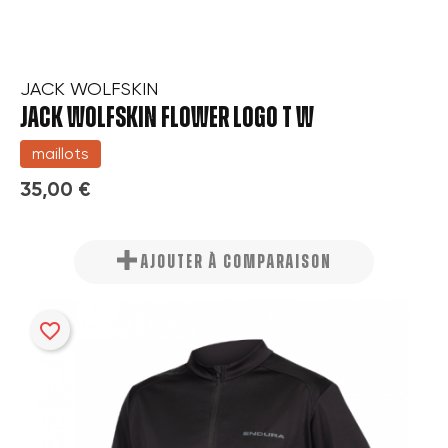
JACK WOLFSKIN
JACK WOLFSKIN FLOWER LOGO T W
maillots
35,00 €
AJOUTER À COMPARAISON
favorite_border