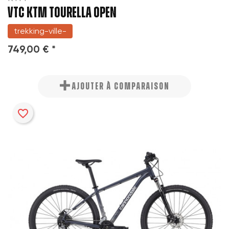
VTC KTM TOURELLA OPEN
trekking-ville-
749,00 € *
AJOUTER À COMPARAISON
favorite_border