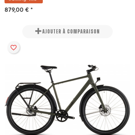
879,00 € *
AJOUTER À COMPARAISON
favorite_border