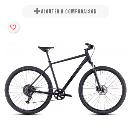
AJOUTER À COMPARAISON
favorite_border