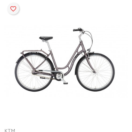
favorite_border
KTM