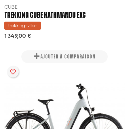
CUBE
TREKKING CUBE KATHMANDU EXC
trekking-ville-
1 349,00 €
AJOUTER À COMPARAISON
favorite_border