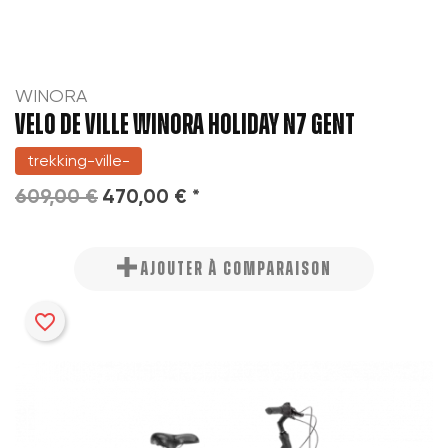
WINORA
VELO DE VILLE WINORA HOLIDAY N7 GENT
trekking-ville-
609,00 €
470,00 € *
AJOUTER À COMPARAISON
favorite_border