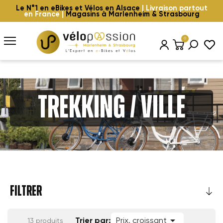
Le N°1 en eBikes et Vélos en Alsace
| Livraison partout
en France |
Magasins à Marlenheim & Strasbourg
0
Trekking / Ville
FILTRER

Trier par:
Prix, croissant
13 produits