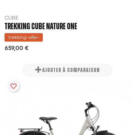
CUBE
TREKKING CUBE NATURE ONE
trekking-ville-
659,00 €
AJOUTER À COMPARAISON
favorite_border