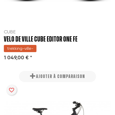
CUBE
VELO DE VILLE CUBE EDITOR ONE FE
trekking-ville-
1 049,00 € *
AJOUTER À COMPARAISON
favorite_border